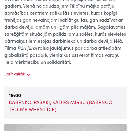
gadiem. Vienā no daudzajiem Filipīnu mājkalpotāju
apmācības centriem satikušās sievietes, kuras kopīgi
trenējas gan nevainojami saklāt gultas, gan sadzīvot ar
darba devēju lamām un ilgām pēc mājām. Sagatavoties
sarežģītām situācijām palīdz lomu spēles, kurās sievietes
pārmaiņus iemiesojas darbinieka un darba devēja tēlā.
Filma
Pāri jūrai
raisa jautājumus par darba attiecībām
globalizētā pasaulē, vienlaikus uzsverot filmas varoņu
lielo mērķtiecību un solidaritāti.
Lasīt vairāk
19:00
BABENKO. PASAKI, KAD ES MIRŠU (BABENCO.
TELL ME WHEN I DIE)