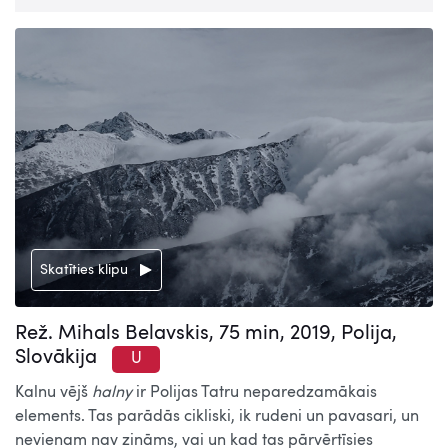
Skatīties klipu
Rež. Mihals Belavskis, 75 min, 2019, Polija,
Slovākija
U
Kalnu vējš
halny
ir Polijas Tatru neparedzamākais
elements. Tas parādās cikliski, ik rudeni un pavasari, un
nevienam nav zināms, vai un kad tas pārvērtīsies