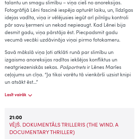
talantu un smagu slimību – viņa cieš no anoreksijas.
Fotogrāfijā Lēni fascinē iespēja apturēt laiku, un, līdzīgas
idejas vadīta, viņa ir vēlējusies iegūt arī pilnīgu kontroli
pār savu ķermeni un nekad nepieaugt. Kad Lēnei bija
desmit gadu, viņa pārstāja ēst. Piecpadsmit gadu
vecumā vecāki uzdāvināja viņai pirmo fotokameru.
Savā mākslā viņa ļoti atklāti runā par slimību un
izgaismo anoreksijas radītos iekšējos konfliktus un
neatgriezeniskās sekas.
Pašportrets
ir Lēnes Marīes
ceļojums un cīņa. “Ja tikai varētu tā vienkārši uzsist knipi
un atsākt ēst…”
Lasīt vairāk
21:00
VĒJŠ. DOKUMENTĀLS TRILLERIS (THE WIND. A
DOCUMENTARY THRILLER)