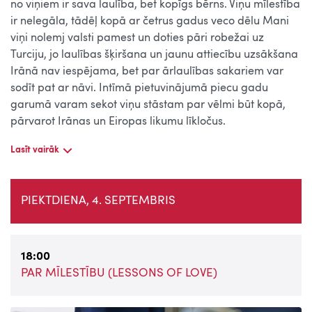
no viņiem ir sava laulība, bet kopīgs bērns. Viņu mīlestība
ir nelegāla, tādēļ kopā ar četrus gadus veco dēlu Mani
viņi nolemj valsti pamest un doties pāri robežai uz
Turciju, jo laulības šķiršana un jaunu attiecību uzsākšana
Irānā nav iespējama, bet par ārlaulības sakariem var
sodīt pat ar nāvi. Intīmā pietuvinājumā piecu gadu
garumā varam sekot viņu stāstam par vēlmi būt kopā,
pārvarot Irānas un Eiropas likumu līkločus.
Lasīt vairāk
PIEKTDIENA, 4. SEPTEMBRIS
18:00
PAR MĪLESTĪBU (LESSONS OF LOVE)