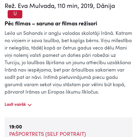
Rež. Eva Mulvada, 110 min, 2019, Dānija
U
Pēc filmas – saruna ar filmas režisori
Leila un Sahands ir angļu valodas skolotāji Irānā. Katram
no viņiem ir sava laulība, bet kopīgs bērns. Viņu mīlestība
ir nelegāla, tādēļ kopā ar četrus gadus veco dēlu Mani
viņi nolemj valsti pamest un doties pāri robežai uz
Turciju, jo laulības šķiršana un jaunu attiecību uzsākšana
Irānā nav iespējama, bet par ārlaulības sakariem var
sodīt pat ar nāvi. Intīmā pietuvinājumā piecu gadu
garumā varam sekot viņu stāstam par vēlmi būt kopā,
pārvarot Irānas un Eiropas likumu līkločus.
Lasīt vairāk
19:00
PAŠPORTRETS (SELF PORTRAIT)