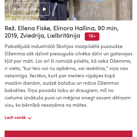
Skatīties klipu
Rež. Ellena Fiske, Elinora Hallina, 90 min,
2019, Zviedrija, Lielbritānija
16+
Pabalējušā industriālā Skotijas mazpilsētā pusaudze
Džemma sāk dzīvot pieauguša cilvēka dzīvi un gatavojas
kļūt par māti. Lai arī šī nomaļā pilsēta, kā saka Džemma,
ir vieta, “kur tevi vai nu apbērno, vai iesēdina,” viņa nav
nelaimīga. Vectēvs, kurš par meiteni rūpējies kopš
mazām dienām, audzē baložus un māca Džemmai
boksēties. Viņa pavada laiku ar draugiem, mīl no
cietuma iznākušo puisi un mēģina sniegt savam dēliņam
visu, ko bērnībā nesaņēma no mātes.
Lasīt vairāk