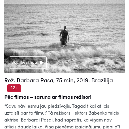
Skatīties klipu
Rež. Barbara Pasa, 75 min, 2019, Brazīlija
12+
Pēc filmas – saruna ar filmas režisori
“Savu nāvi esmu jau piedzīvojis. Tagad tikai atlicis
uztaisīt par to filmu.” Tā režisors Hektors Babenko teicis
aktrisei Barbarai Pasai, kad sapratis, ka viņam nav
atlicis daudz laika. Viņa pieņēma izaicinājumu piepildīt