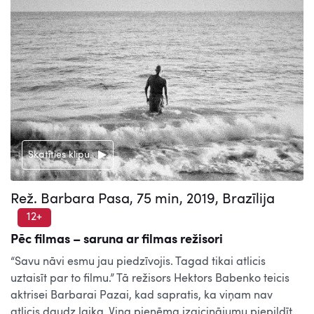
Skatīties klipu
Rež. Barbara Pasa, 75 min, 2019, Brazīlija
12+
Pēc filmas – saruna ar filmas režisori
“Savu nāvi esmu jau piedzīvojis. Tagad tikai atlicis
uztaisīt par to filmu.” Tā režisors Hektors Babenko teicis
aktrisei Barbarai Pazai, kad sapratis, ka viņam nav
atlicis daudz laika. Viņa pieņēma izaicinājumu piepildīt