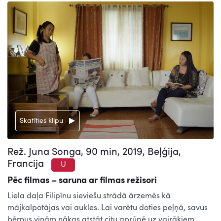
Skatīties klipu
Rež. Juna Songa, 90 min, 2019, Beļģija,
Francija
U
Pēc filmas – saruna ar filmas režisori
Liela daļa Filipīnu sieviešu strādā ārzemēs kā
mājkalpotājas vai aukles. Lai varētu doties peļņā, savus
bērnus viņām nākas atstāt citu aprūpē uz vairākiem