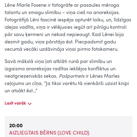
Lēne Marīe Fosene ir fotogrāfe ar pasaules mēroga
talantu un smagu slimību – viņa cieš no anoreksijas.
Fotogrāfijā Lēni fascinē iespēja apturēt laiku, un, līdzīgas
idejas vadīta, viņa ir vēlējusies iegūt arī pilnīgu kontroli
pār savu ķermeni un nekad nepieaugt. Kad Lēnei bija
desmit gadu, viņa pārstāja ēst. Piecpadsmit gadu
vecumā vecāki uzdāvināja viņai pirmo fotokameru.
Savā mākslā viņa ļoti atklāti runā par slimību un
izgaismo anoreksijas radītos iekšējos konfliktus un
neatgriezeniskās sekas.
Pašportrets
ir Lēnes Marīes
ceļojums un cīņa. “Ja tikai varētu tā vienkārši uzsist knipi
un atsākt ēst…”
Lasīt vairāk
20:00
AIZLIEGTAIS BĒRNS (LOVE CHILD)