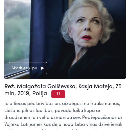
Skatīties klipu
Rež. Malgožata Goliševska, Kasja Mateja, 75
min, 2019, Polija
U
Jola tiecas pēc brīvības un, aizbēgusi no trauksmainas,
ciešanu pilnas laulības, pavada laiku kopā ar
draudzenēm un velta uzmanību sev. Pēc iepazīšanās ar
Vojteku Latīņamerikas deju nodarbībā viņas dzīvē ienāk