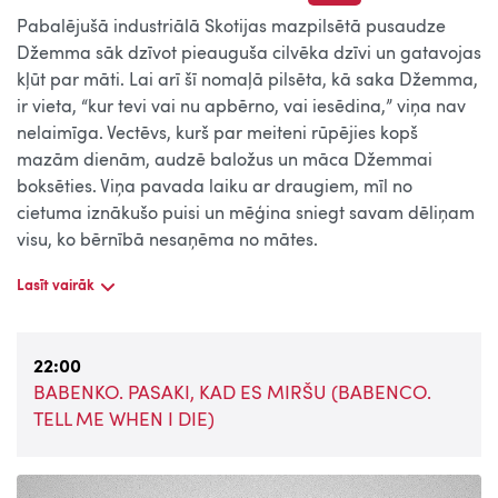
Pabalējušā industriālā Skotijas mazpilsētā pusaudze
Džemma sāk dzīvot pieauguša cilvēka dzīvi un gatavojas
kļūt par māti. Lai arī šī nomaļā pilsēta, kā saka Džemma,
ir vieta, “kur tevi vai nu apbērno, vai iesēdina,” viņa nav
nelaimīga. Vectēvs, kurš par meiteni rūpējies kopš
mazām dienām, audzē baložus un māca Džemmai
boksēties. Viņa pavada laiku ar draugiem, mīl no
cietuma iznākušo puisi un mēģina sniegt savam dēliņam
visu, ko bērnībā nesaņēma no mātes.
Lasīt vairāk
22:00
BABENKO. PASAKI, KAD ES MIRŠU (BABENCO.
TELL ME WHEN I DIE)