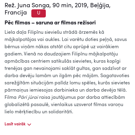
Rež. Juna Songa, 90 min, 2019, Beļģija,
Francija
U
Pēc filmas – saruna ar filmas režisori
Liela daļa Filipīnu sieviešu strādā ārzemēs kā
mājkalpotājas vai aukles. Lai varētu doties peļņā, savus
bērnus viņām nākas atstāt citu aprūpē uz vairākiem
gadiem. Vienā no daudzajiem Filipīnu mājkalpotāju
apmācības centriem satikušās sievietes, kuras kopīgi
trenējas gan nevainojami saklāt gultas, gan sadzīvot ar
darba devēju lamām un ilgām pēc mājām. Sagatavoties
sarežģītām situācijām palīdz lomu spēles, kurās sievietes
pārmaiņus iemiesojas darbinieka un darba devēja tēlā.
Filma
Pāri jūrai
raisa jautājumus par darba attiecībām
globalizētā pasaulē, vienlaikus uzsverot filmas varoņu
lielo mērķtiecību un solidaritāti.
Lasīt vairāk