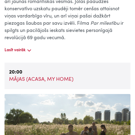
arī jaunas romantiskas vēsmas. Jolas paaudzes
konservatīvo uzskatu paudēji tomēr cenšas attaisnot
viņas vardarbīgo vīru, un arī viņai pašai dažkārt
piezogas šaubas par savu izvēli. Filma
Par mīlestību
ir
spilgts un pacilājošs ieskats sievietes personīgajā
revolūcijā 69 gadu vecumā.
Lasīt vairāk
20:00
MĀJAS (ACASA, MY HOME)