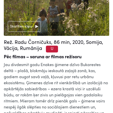
Skatīties klipu
Rež. Radu Čorničuks, 86 min, 2020, Somija,
Vācija, Rumānija
U
Pēc filmas – saruna ar filmas režisoru
Jau divdesmit gadu Enakes ģimene dzīvo Bukarestes
deltā – plašā, blokmāju ieskautā zaļajā zonā, kas,
gadiem augot savā vaļā, kļuvusi par retu urbānu
ekosistēmu. Ģimenes dzīve rit vienkāršībā un izolācijā no
apkārtējās sabiedrības – ezera krastā viņi ir uzcēluši
būdu, ar rokām ķer zivis un pielāgojas vien gadalaiku
ritmiem. Mieram tomēr drīz pienāk gals – ģimene vairs
nespēj ilgāk slēpties no sociālajiem dienestiem un,