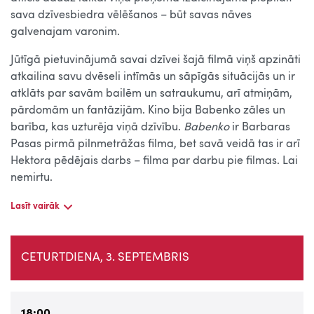
sava dzīvesbiedra vēlēšanos – būt savas nāves
galvenajam varonim.
Jūtīgā pietuvinājumā savai dzīvei šajā filmā viņš apzināti
atkailina savu dvēseli intīmās un sāpīgās situācijās un ir
atklāts par savām bailēm un satraukumu, arī atmiņām,
pārdomām un fantāzijām. Kino bija Babenko zāles un
barība, kas uzturēja viņā dzīvību.
Babenko
ir Barbaras
Pasas pirmā pilnmetrāžas filma, bet savā veidā tas ir arī
Hektora pēdējais darbs – filma par darbu pie filmas. Lai
nemirtu.
Lasīt vairāk
CETURTDIENA, 3. SEPTEMBRIS
18:00