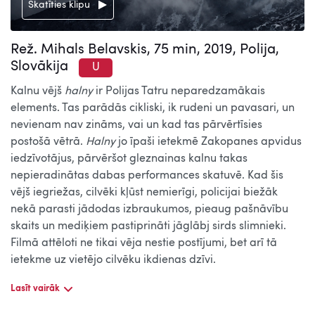
Skatīties klipu
Rež. Mihals Belavskis, 75 min, 2019, Polija,
Slovākija
U
Kalnu vējš
halny
ir Polijas Tatru neparedzamākais
elements. Tas parādās cikliski, ik rudeni un pavasari, un
nevienam nav zināms, vai un kad tas pārvērtīsies
postošā vētrā.
Halny
jo īpaši ietekmē Zakopanes apvidus
iedzīvotājus, pārvēršot gleznainas kalnu takas
nepieradinātas dabas performances skatuvē. Kad šis
vējš iegriežas, cilvēki kļūst nemierīgi, policijai biežāk
nekā parasti jādodas izbraukumos, pieaug pašnāvību
skaits un mediķiem pastiprināti jāglābj sirds slimnieki.
Filmā attēloti ne tikai vēja nestie postījumi, bet arī tā
ietekme uz vietējo cilvēku ikdienas dzīvi.
Lasīt vairāk