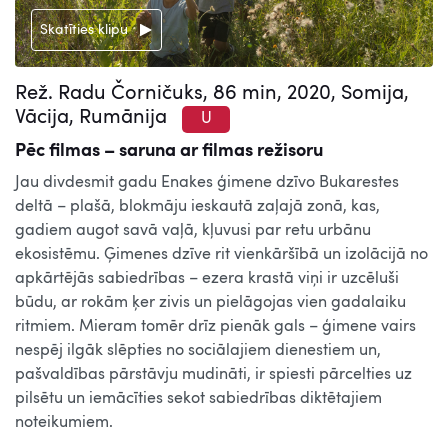
Skatīties klipu
Rež. Radu Čorničuks, 86 min, 2020, Somija,
Vācija, Rumānija
U
Pēc filmas – saruna ar filmas režisoru
Jau divdesmit gadu Enakes ģimene dzīvo Bukarestes
deltā – plašā, blokmāju ieskautā zaļajā zonā, kas,
gadiem augot savā vaļā, kļuvusi par retu urbānu
ekosistēmu. Ģimenes dzīve rit vienkāršībā un izolācijā no
apkārtējās sabiedrības – ezera krastā viņi ir uzcēluši
būdu, ar rokām ķer zivis un pielāgojas vien gadalaiku
ritmiem. Mieram tomēr drīz pienāk gals – ģimene vairs
nespēj ilgāk slēpties no sociālajiem dienestiem un,
pašvaldības pārstāvju mudināti, ir spiesti pārcelties uz
pilsētu un iemācīties sekot sabiedrības diktētajiem
noteikumiem.