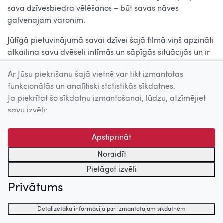
sava dzīvesbiedra vēlēšanos – būt savas nāves
galvenajam varonim.
Jūtīgā pietuvinājumā savai dzīvei šajā filmā viņš apzināti
atkailina savu dvēseli intīmās un sāpīgās situācijās un ir
atklāts par savām bailēm un satraukumu, arī atmiņām,
Ar Jūsu piekrišanu šajā vietnē var tikt izmantotas
pārdomām un fantāzijām. Kino bija Babenko zāles un
funkcionālās un analītiski statistikās sīkdatnes.
barība, kas uzturēja viņā dzīvību.
Babenko
ir Barbaras
Ja piekrītat šo sīkdatņu izmantošanai, lūdzu, atzīmējiet
Pasas pirmā pilnmetrāžas filma, bet savā veidā tas ir arī
savu izvēli:
Hektora pēdējais darbs – filma par darbu pie filmas. Lai
nemirtu.
Apstiprināt
Lasīt vairāk
Noraidīt
Pielāgot izvēli
21:00
Privātums
PAR MĪLESTĪBU (LESSONS OF LOVE)
Detalizētāka informācija par izmantotajām sīkdatnēm