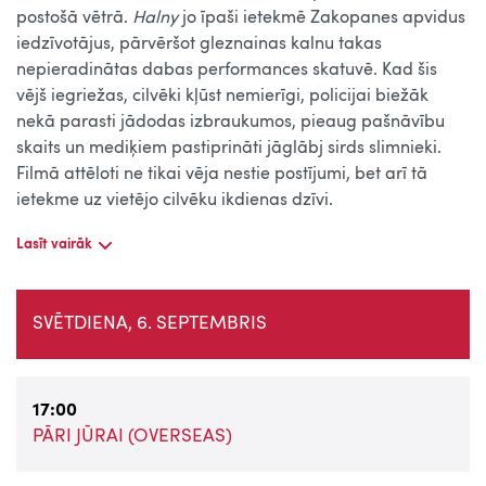
postošā vētrā.
Halny
jo īpaši ietekmē Zakopanes apvidus
iedzīvotājus, pārvēršot gleznainas kalnu takas
nepieradinātas dabas performances skatuvē. Kad šis
vējš iegriežas, cilvēki kļūst nemierīgi, policijai biežāk
nekā parasti jādodas izbraukumos, pieaug pašnāvību
skaits un mediķiem pastiprināti jāglābj sirds slimnieki.
Filmā attēloti ne tikai vēja nestie postījumi, bet arī tā
ietekme uz vietējo cilvēku ikdienas dzīvi.
Lasīt vairāk
SVĒTDIENA, 6. SEPTEMBRIS
17:00
PĀRI JŪRAI (OVERSEAS)