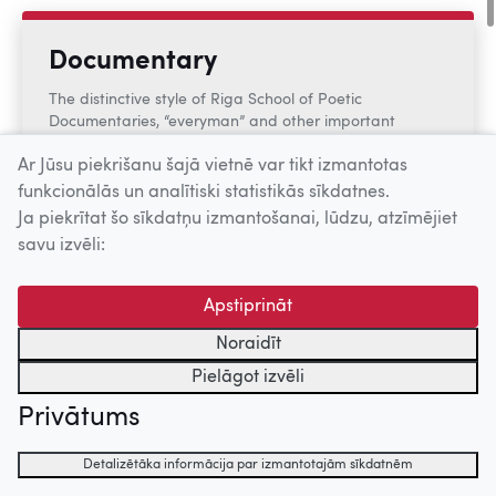
Documentary
The distinctive style of Riga School of Poetic
Documentaries, “everyman” and other important
landmarks
Ar Jūsu piekrišanu šajā vietnē var tikt izmantotas
(1961-1988)
funkcionālās un analītiski statistikās sīkdatnes.
Ja piekrītat šo sīkdatņu izmantošanai, lūdzu, atzīmējiet
savu izvēli:
Learn more
Apstiprināt
Noraidīt
Pielāgot izvēli
Fiction
Privātums
From the expressionism of silent cinema to Latgalian
language, from mainstream to arthouse, from studio
Detalizētāka informācija par izmantotajām sīkdatnēm
system to the author