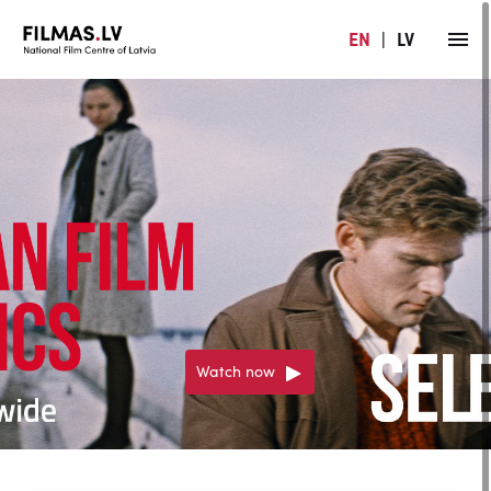
EN
|
LV
Watch now