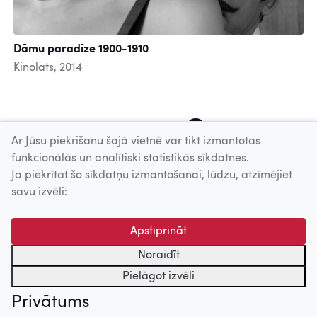
Dāmu paradīze 1900-1910
Kinolats, 2014
4
5
6
7
8
9
10
11
12
Ar Jūsu piekrišanu šajā vietnē var tikt izmantotas
funkcionālās un analītiski statistikās sīkdatnes.
Ja piekrītat šo sīkdatņu izmantošanai, lūdzu, atzīmējiet
Uz augšu
savu izvēli:
© 2026 Nacionālais Kino centrs, Kultūras informācijas sistēmu
Apstiprināt
centrs. Sadarbības partneris: Latvijas Valsts
kinofotofonodokumentu arhīvs.
Noraidīt
Pielāgot izvēli
Privātums