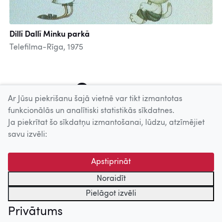
Dillī Dallī Minku parkā
Telefilma-Rīga, 1975
1
2
3
4
5
6
7
8
9
Ar Jūsu piekrišanu šajā vietnē var tikt izmantotas
funkcionālās un analītiski statistikās sīkdatnes.
Ja piekrītat šo sīkdatņu izmantošanai, lūdzu, atzīmējiet
Uz augšu
savu izvēli:
© 2026 Nacionālais Kino centrs, Kultūras informācijas sistēmu
Apstiprināt
centrs. Sadarbības partneris: Latvijas Valsts
kinofotofonodokumentu arhīvs.
Noraidīt
Pielāgot izvēli
Privātums