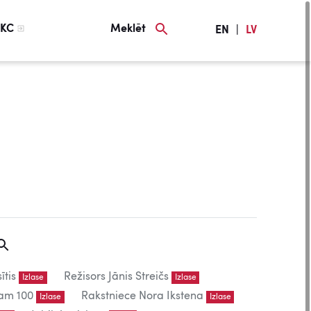
KC
Meklēt
EN
|
LV
ītis
Režisors Jānis Streičs
Izlase
Izlase
am 100
Rakstniece Nora Ikstena
Izlase
Izlase