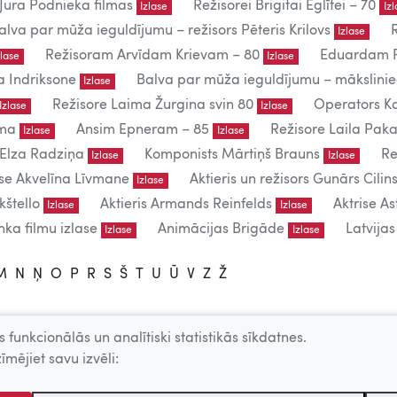
Jura Podnieka filmas
Režisorei Brigitai Eglītei – 70
Izlase
Iz
alva par mūža ieguldījumu – režisors Pēteris Krilovs
Izlase
Režisoram Arvīdam Krievam – 80
Eduardam P
zlase
Izlase
a Indriksone
Balva par mūža ieguldījumu – mākslin
Izlase
Režisore Laima Žurgina svin 80
Operators Ka
Izlase
Izlase
uma
Ansim Epneram – 85
Režisore Laila Paka
Izlase
Izlase
 Elza Radziņa
Komponists Mārtiņš Brauns
Re
Izlase
Izlase
ise Akvelīna Līvmane
Aktieris un režisors Gunārs Cilins
Izlase
kštello
Aktieris Armands Reinfelds
Aktrise As
Izlase
Izlase
ka filmu izlase
Animācijas Brigāde
Latvija
Izlase
Izlase
M
N
Ņ
O
P
R
S
Š
T
U
Ū
V
Z
Ž
 funkcionālās un analītiski statistikās sīkdatnes.
lietošanai.
īmējiet savu izvēli:
 – producentu, AKKA/LAA u.c. atļaujas.