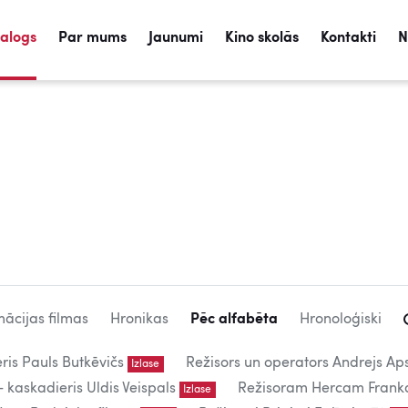
talogs
Par mums
Jaunumi
Kino skolās
Kontakti
N
ācijas filmas
Hronikas
Pēc alfabēta
Hronoloģiski
eris Pauls Butkēvičs
Režisors un operators Andrejs Aps
Izlase
kaskadieris Uldis Veispals
Režisoram Hercam Frank
Izlase