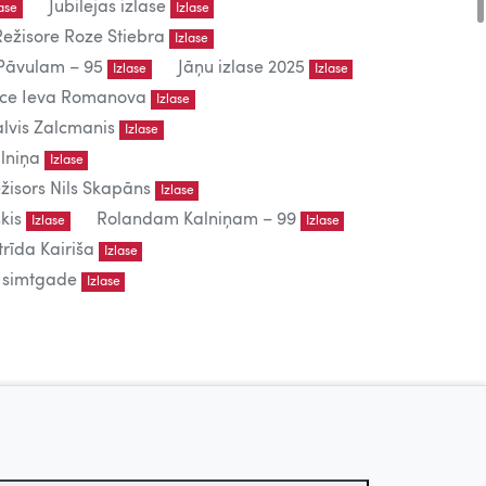
Jubilejas izlase
lase
Izlase
Režisore Roze Stiebra
Izlase
āvulam – 95
Jāņu izlase 2025
Izlase
Izlase
iece Ieva Romanova
Izlase
lvis Zalcmanis
Izlase
lniņa
Izlase
žisors Nils Skapāns
Izlase
kis
Rolandam Kalniņam – 99
Izlase
Izlase
trīda Kairiša
Izlase
s simtgade
Izlase