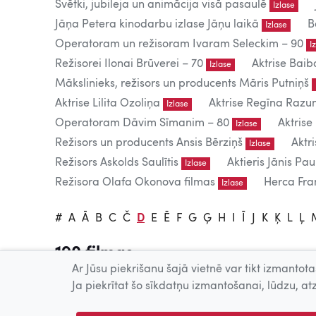
Svētki, jubileja un animācija visā pasaulē
Izlase
Jāņa Petera kinodarbu izlase Jāņu laikā
B
Izlase
Operatoram un režisoram Ivaram Seleckim – 90
I
Režisorei Ilonai Brūverei – 70
Aktrise Baib
Izlase
Mākslinieks, režisors un producents Māris Putniņš
Aktrise Lilita Ozoliņa
Aktrise Regīna Raz
Izlase
Operatoram Dāvim Sīmanim – 80
Aktrise
Izlase
Režisors un producents Ansis Bērziņš
Aktr
Izlase
Režisors Askolds Saulītis
Aktieris Jānis Pau
Izlase
Režisora Olafa Okonova filmas
Herca Fran
Izlase
#
A
Ā
B
C
Č
D
E
Ē
F
G
Ģ
H
I
Ī
J
K
Ķ
L
Ļ
190 filmas
Ar Jūsu piekrišanu šajā vietnē var tikt izmantotas
Tiešsaistē publicētās filmas paredzētas tikai individuālai 
Ja piekrītat šo sīkdatņu izmantošanai, lūdzu, atz
Publiskai demonstrēšanai nepieciešama tiesību īpašnieku