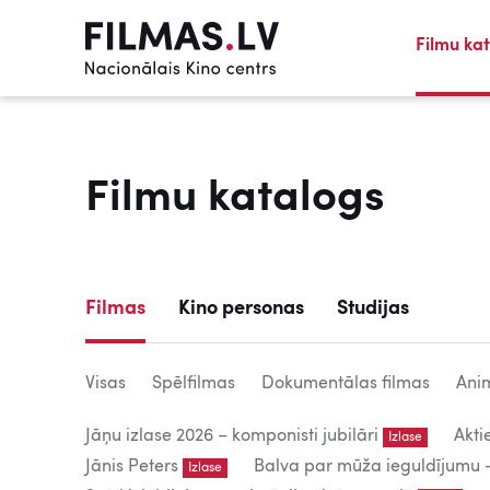
Filmu ka
Filmu katalogs
Filmas
Kino personas
Studijas
Visas
Spēlfilmas
Dokumentālas filmas
Anim
Jāņu izlase 2026 – komponisti jubilāri
Akti
Izlase
Jānis Peters
Balva par mūža ieguldījumu – 
Izlase