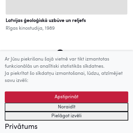
Latvijas ģeoloģiskā uzbūve un reljefs
Rīgas kinostudija, 1989
10
11
12
13
14
15
16
17
18
Ar Jūsu piekrišanu šajā vietnē var tikt izmantotas
funkcionālās un analītiski statistikās sīkdatnes.
Ja piekrītat šo sīkdatņu izmantošanai, lūdzu, atzīmējiet
Uz augšu
savu izvēli:
© 2026 Nacionālais Kino centrs, Kultūras informācijas sistēmu
Apstiprināt
centrs. Sadarbības partneris: Latvijas Valsts
kinofotofonodokumentu arhīvs.
Noraidīt
Pielāgot izvēli
Privātums