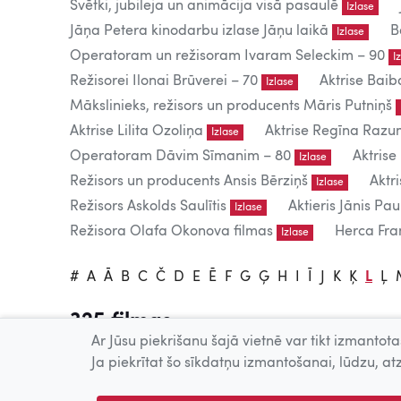
Svētki, jubileja un animācija visā pasaulē
Izlase
Jāņa Petera kinodarbu izlase Jāņu laikā
B
Izlase
Operatoram un režisoram Ivaram Seleckim – 90
I
Režisorei Ilonai Brūverei – 70
Aktrise Baib
Izlase
Mākslinieks, režisors un producents Māris Putniņš
Aktrise Lilita Ozoliņa
Aktrise Regīna Raz
Izlase
Operatoram Dāvim Sīmanim – 80
Aktrise
Izlase
Režisors un producents Ansis Bērziņš
Aktr
Izlase
Režisors Askolds Saulītis
Aktieris Jānis Pau
Izlase
Režisora Olafa Okonova filmas
Herca Fran
Izlase
#
A
Ā
B
C
Č
D
E
Ē
F
G
Ģ
H
I
Ī
J
K
Ķ
L
Ļ
325 filmas
Ar Jūsu piekrišanu šajā vietnē var tikt izmantotas
Tiešsaistē publicētās filmas paredzētas tikai individuālai 
Ja piekrītat šo sīkdatņu izmantošanai, lūdzu, atz
Publiskai demonstrēšanai nepieciešama tiesību īpašnieku