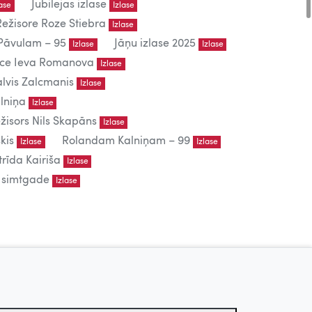
Jubilejas izlase
lase
Izlase
Režisore Roze Stiebra
Izlase
āvulam – 95
Jāņu izlase 2025
Izlase
Izlase
iece Ieva Romanova
Izlase
lvis Zalcmanis
Izlase
lniņa
Izlase
žisors Nils Skapāns
Izlase
kis
Rolandam Kalniņam – 99
Izlase
Izlase
trīda Kairiša
Izlase
s simtgade
Izlase