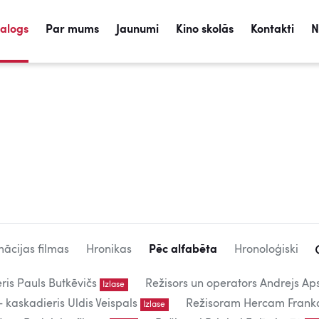
talogs
Par mums
Jaunumi
Kino skolās
Kontakti
N
ācijas filmas
Hronikas
Pēc alfabēta
Hronoloģiski
eris Pauls Butkēvičs
Režisors un operators Andrejs Aps
Izlase
kaskadieris Uldis Veispals
Režisoram Hercam Frank
Izlase