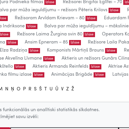
Jura Podnieka filmas
Režisorei Brigitai Eglītei – 70
Izlase
Iz
alva par mūža ieguldījumu – režisors Pēteris Krilovs
Izlase
Režisoram Arvīdam Krievam – 80
Eduardam P
zlase
Izlase
a Indriksone
Balva par mūža ieguldījumu – mākslin
Izlase
Režisore Laima Žurgina svin 80
Operators Ka
Izlase
Izlase
uma
Ansim Epneram – 85
Režisore Laila Paka
Izlase
Izlase
 Elza Radziņa
Komponists Mārtiņš Brauns
Re
Izlase
Izlase
ise Akvelīna Līvmane
Aktieris un režisors Gunārs Cilins
Izlase
kštello
Aktieris Armands Reinfelds
Aktrise As
Izlase
Izlase
ka filmu izlase
Animācijas Brigāde
Latvija
Izlase
Izlase
M
N
Ņ
O
P
R
S
Š
T
U
Ū
V
Z
Ž
 funkcionālās un analītiski statistikās sīkdatnes.
lietošanai.
īmējiet savu izvēli:
 – producentu, AKKA/LAA u.c. atļaujas.