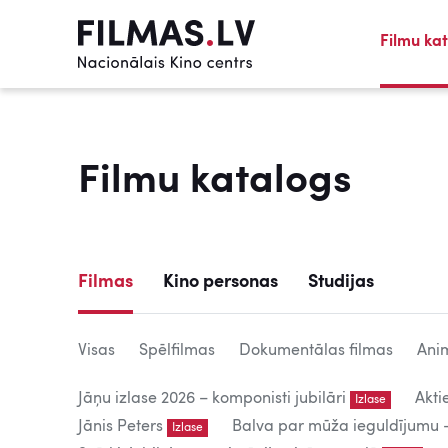
Filmu ka
Filmu katalogs
Filmas
Kino personas
Studijas
Visas
Spēlfilmas
Dokumentālas filmas
Anim
Jāņu izlase 2026 – komponisti jubilāri
Akti
Izlase
Jānis Peters
Balva par mūža ieguldījumu – 
Izlase