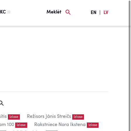
KC
Meklēt
EN
|
LV
ītis
Režisors Jānis Streičs
Izlase
Izlase
am 100
Rakstniece Nora Ikstena
Izlase
Izlase