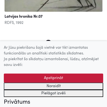
Latvijas hronika Nr.07
RDFS, 1992
3
4
5
6
7
8
9
10
11
Ar Jūsu piekrišanu šajā vietnē var tikt izmantotas
funkcionālās un analītiski statistikās sīkdatnes.
Ja piekrītat šo sīkdatņu izmantošanai, lūdzu, atzīmējiet
Uz augšu
savu izvēli:
© 2026 Nacionālais Kino centrs, Kultūras informācijas sistēmu
Apstiprināt
centrs. Sadarbības partneris: Latvijas Valsts
kinofotofonodokumentu arhīvs.
Noraidīt
Pielāgot izvēli
Privātums