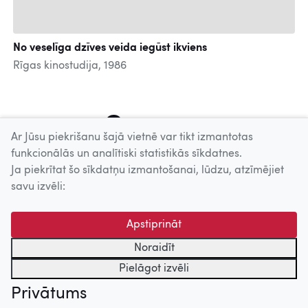
No veselīga dzīves veida iegūst ikviens
Rīgas kinostudija, 1986
1
2
3
4
5
6
Ar Jūsu piekrišanu šajā vietnē var tikt izmantotas
funkcionālās un analītiski statistikās sīkdatnes.
Ja piekrītat šo sīkdatņu izmantošanai, lūdzu, atzīmējiet
Uz augšu
savu izvēli:
© 2026 Nacionālais Kino centrs, Kultūras informācijas sistēmu
Apstiprināt
centrs. Sadarbības partneris: Latvijas Valsts
kinofotofonodokumentu arhīvs.
Noraidīt
Pielāgot izvēli
Privātums