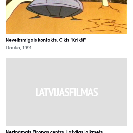
Neveiksmīgais kontakts. Cikls "Krikši"
Dauka, 1991
Nezināmais Eiropas centrs. Latvijas laikmets