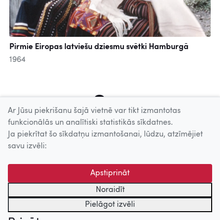
Pirmie Eiropas latviešu dziesmu svētki Hamburgā
1964
6
7
8
9
10
11
12
13
14
Ar Jūsu piekrišanu šajā vietnē var tikt izmantotas
funkcionālās un analītiski statistikās sīkdatnes.
Ja piekrītat šo sīkdatņu izmantošanai, lūdzu, atzīmējiet
Uz augšu
savu izvēli:
© 2026 Nacionālais Kino centrs, Kultūras informācijas sistēmu
Apstiprināt
centrs. Sadarbības partneris: Latvijas Valsts
kinofotofonodokumentu arhīvs.
Noraidīt
Pielāgot izvēli