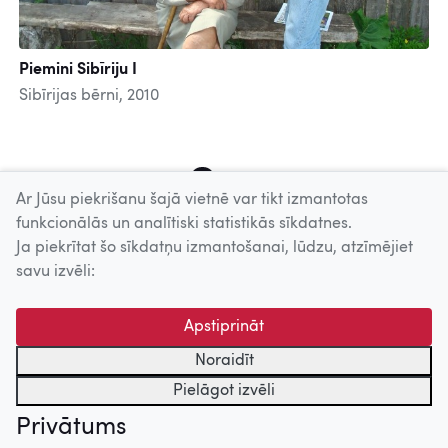
Piemini Sibīriju I
Sibīrijas bērni, 2010
4
5
6
7
8
9
10
11
12
Ar Jūsu piekrišanu šajā vietnē var tikt izmantotas
funkcionālās un analītiski statistikās sīkdatnes.
Ja piekrītat šo sīkdatņu izmantošanai, lūdzu, atzīmējiet
Uz augšu
savu izvēli:
© 2026 Nacionālais Kino centrs, Kultūras informācijas sistēmu
Apstiprināt
centrs. Sadarbības partneris: Latvijas Valsts
kinofotofonodokumentu arhīvs.
Noraidīt
Pielāgot izvēli
Privātums