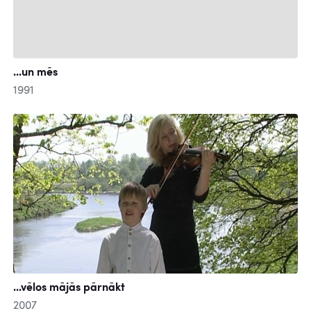
...un mēs
1991
...vēlos mājās pārnākt
2007