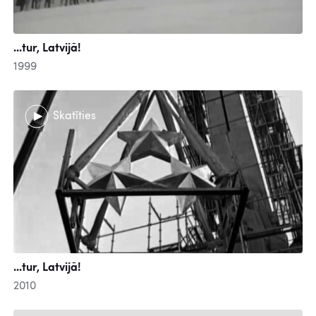
...tur, Latvijā!
1999
Skatīties
...tur, Latvijā!
2010