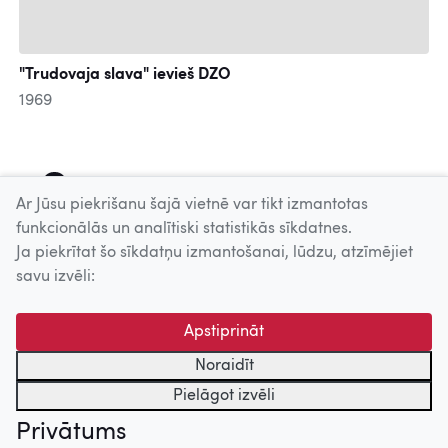
"Trudovaja slava" ievieš DZO
1969
1
2
3
4
5
6
7
8
9
Ar Jūsu piekrišanu šajā vietnē var tikt izmantotas
funkcionālās un analītiski statistikās sīkdatnes.
Ja piekrītat šo sīkdatņu izmantošanai, lūdzu, atzīmējiet
Uz augšu
savu izvēli:
© 2026 Nacionālais Kino centrs, Kultūras informācijas sistēmu
Apstiprināt
centrs. Sadarbības partneris: Latvijas Valsts
kinofotofonodokumentu arhīvs.
Noraidīt
Pielāgot izvēli
Privātums