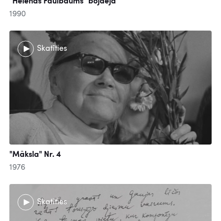
"Helēnas Faulbaums" bojāeja
1990
Skatīties
"Māksla" Nr. 4
1976
Skatīties