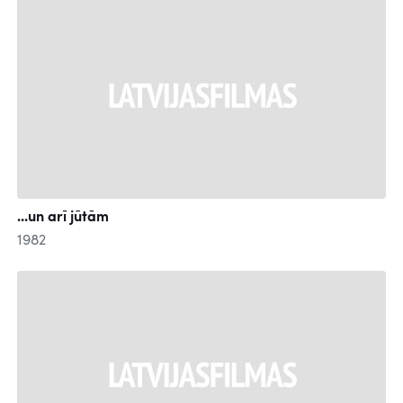
...un arī jūtām
1982