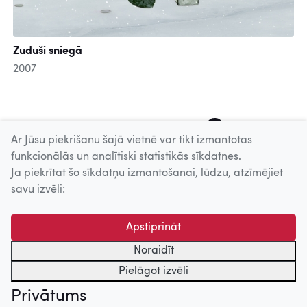
Zuduši sniegā
2007
177
178
179
180
181
182
183
184
185
Ar Jūsu piekrišanu šajā vietnē var tikt izmantotas
funkcionālās un analītiski statistikās sīkdatnes.
Ja piekrītat šo sīkdatņu izmantošanai, lūdzu, atzīmējiet
Uz augšu
savu izvēli:
© 2026 Nacionālais Kino centrs, Kultūras informācijas sistēmu
Apstiprināt
centrs. Sadarbības partneris: Latvijas Valsts
kinofotofonodokumentu arhīvs.
Noraidīt
Pielāgot izvēli
Privātums