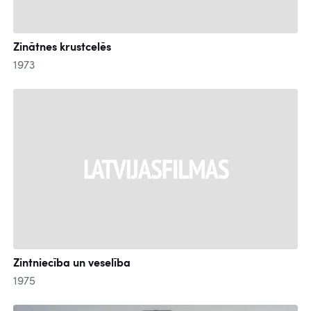
Zinātnes krustcelēs
1973
Zintniecība un veselība
1975