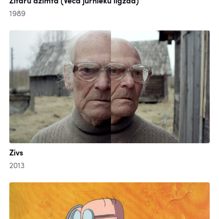
Zītaru dzimta (Vecā jūrnieku ligzda)
1989
Zivs
2013