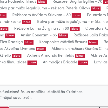
Jura Podnieka filmas
Režisorei Brigitai Eglītei – 70
Izlase
Iz
alva par mūža ieguldījumu – režisors Pēteris Krilovs
Izlase
Režisoram Arvīdam Krievam – 80
Eduardam P
zlase
Izlase
a Indriksone
Balva par mūža ieguldījumu – mākslin
Izlase
Režisore Laima Žurgina svin 80
Operators Ka
Izlase
Izlase
uma
Ansim Epneram – 85
Režisore Laila Paka
Izlase
Izlase
 Elza Radziņa
Komponists Mārtiņš Brauns
Re
Izlase
Izlase
ise Akvelīna Līvmane
Aktieris un režisors Gunārs Cilins
Izlase
kštello
Aktieris Armands Reinfelds
Aktrise As
Izlase
Izlase
ka filmu izlase
Animācijas Brigāde
Latvija
Izlase
Izlase
 funkcionālās un analītiski statistikās sīkdatnes.
īmējiet savu izvēli: