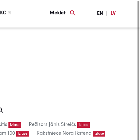
KC
Meklēt
EN
|
LV
ītis
Režisors Jānis Streičs
Izlase
Izlase
am 100
Rakstniece Nora Ikstena
Izlase
Izlase