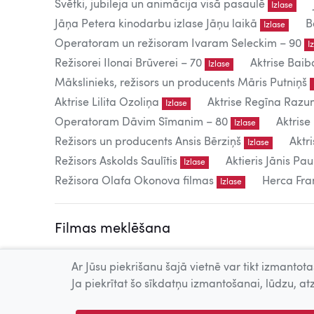
Svētki, jubileja un animācija visā pasaulē
Izlase
Jāņa Petera kinodarbu izlase Jāņu laikā
B
Izlase
Operatoram un režisoram Ivaram Seleckim – 90
I
Režisorei Ilonai Brūverei – 70
Aktrise Baib
Izlase
Mākslinieks, režisors un producents Māris Putniņš
Aktrise Lilita Ozoliņa
Aktrise Regīna Raz
Izlase
Operatoram Dāvim Sīmanim – 80
Aktrise
Izlase
Režisors un producents Ansis Bērziņš
Aktr
Izlase
Režisors Askolds Saulītis
Aktieris Jānis Pau
Izlase
Režisora Olafa Okonova filmas
Herca Fran
Izlase
Filmas meklēšana
Ar Jūsu piekrišanu šajā vietnē var tikt izmantotas
Ja piekrītat šo sīkdatņu izmantošanai, lūdzu, atz
Detalizēta meklēšana