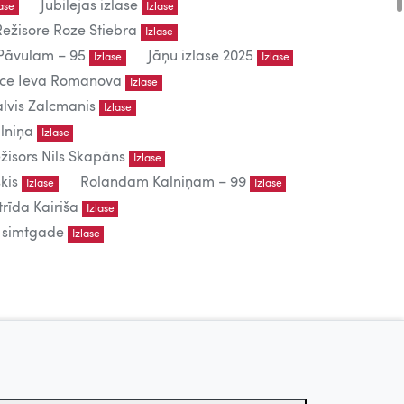
Jubilejas izlase
lase
Izlase
Režisore Roze Stiebra
Izlase
āvulam – 95
Jāņu izlase 2025
Izlase
Izlase
iece Ieva Romanova
Izlase
lvis Zalcmanis
Izlase
lniņa
Izlase
žisors Nils Skapāns
Izlase
kis
Rolandam Kalniņam – 99
Izlase
Izlase
trīda Kairiša
Izlase
s simtgade
Izlase