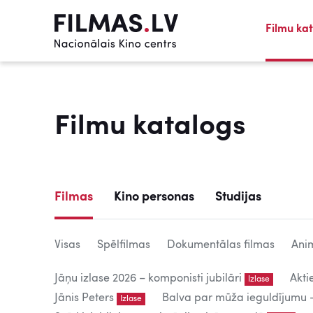
Filmu ka
Filmu katalogs
Filmas
Kino personas
Studijas
Visas
Spēlfilmas
Dokumentālas filmas
Anim
Jāņu izlase 2026 – komponisti jubilāri
Akti
Izlase
Jānis Peters
Balva par mūža ieguldījumu – 
Izlase