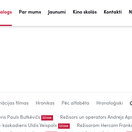
talogs
Par mums
Jaunumi
Kino skolās
Kontakti
N
ācijas filmas
Hronikas
Pēc alfabēta
Hronoloģiski
eris Pauls Butkēvičs
Režisors un operators Andrejs Aps
Izlase
kaskadieris Uldis Veispals
Režisoram Hercam Frank
Izlase