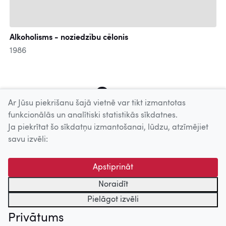
Alkoholisms - noziedzību cēlonis
1986
2
3
4
5
6
7
8
9
10
Ar Jūsu piekrišanu šajā vietnē var tikt izmantotas
funkcionālās un analītiski statistikās sīkdatnes.
Ja piekrītat šo sīkdatņu izmantošanai, lūdzu, atzīmējiet
Uz augšu
savu izvēli:
© 2026 Nacionālais Kino centrs, Kultūras informācijas sistēmu
Apstiprināt
centrs. Sadarbības partneris: Latvijas Valsts
kinofotofonodokumentu arhīvs.
Noraidīt
Pielāgot izvēli
Privātums