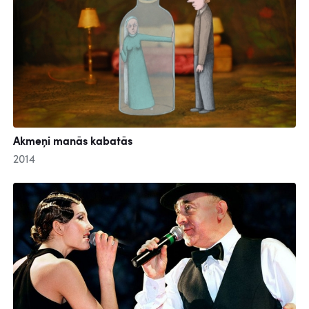
Akmeņi manās kabatās
2014