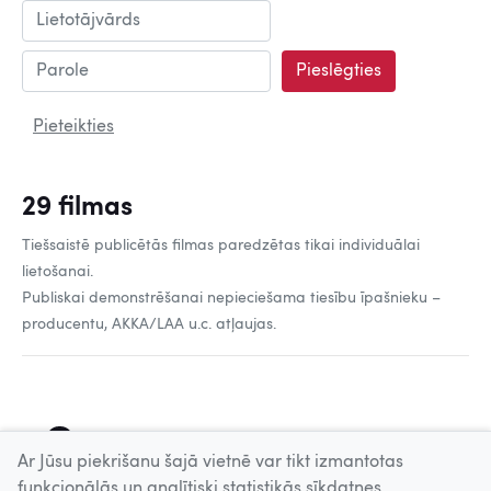
Lietotājvārds
Parole
Pieslēgties
Pieteikties
29 filmas
Tiešsaistē publicētās filmas paredzētas tikai individuālai
lietošanai.
Publiskai demonstrēšanai nepieciešama tiesību īpašnieku –
producentu, AKKA/LAA u.c. atļaujas.
1
2
Ar Jūsu piekrišanu šajā vietnē var tikt izmantotas
funkcionālās un analītiski statistikās sīkdatnes.