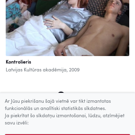
Kontrolieris
Latvijas Kultūras akadēmija, 2009
4
5
6
7
8
9
10
11
12
Ar Jūsu piekrišanu šajā vietnē var tikt izmantotas
funkcionālās un analītiski statistikās sīkdatnes.
Ja piekrītat šo sīkdatņu izmantošanai, lūdzu, atzīmējiet
Uz augšu
savu izvēli:
© 2026 Nacionālais Kino centrs, Kultūras informācijas sistēmu