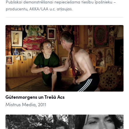
Publiskai demonstrēšanai nepieciešama tiesību īpašnieku –
producentu, AKKA/LAA u.c. atļaujas.
Gūtenmorgens un Trešā Acs
Mistrus Media, 2011