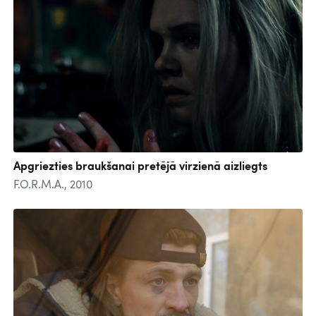
Apgriezties braukšanai pretējā virzienā aizliegts
F.O.R.M.A., 2010