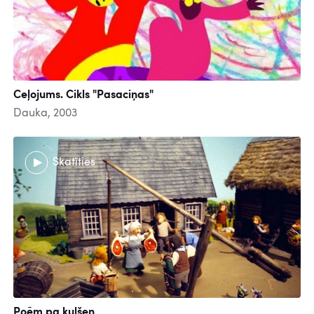
Ceļojums. Cikls "Pasaciņas"
Dauka, 2003
Skatīties
Poēm pa kulšen