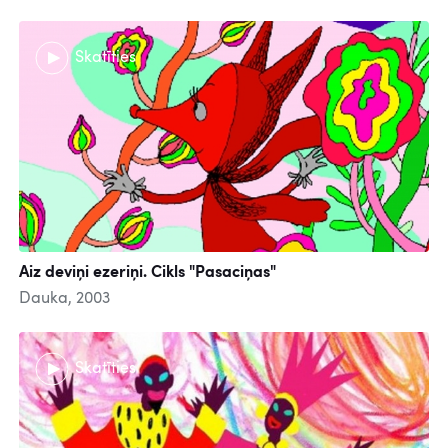
Skatīties
Aiz deviņi ezeriņi. Cikls "Pasaciņas"
Dauka, 2003
Skatīties