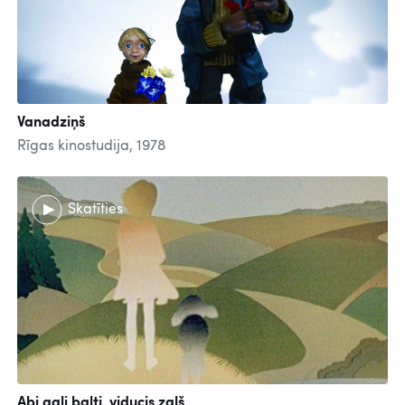
Vanadziņš
Rīgas kinostudija, 1978
Skatīties
Abi gali balti, viducis zaļš