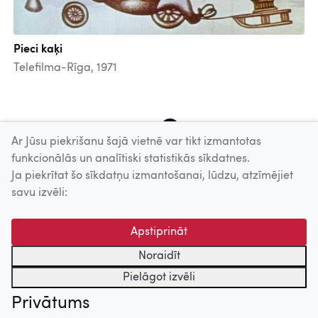
Pieci kaķi
Telefilma-Rīga, 1971
1
2
3
4
5
6
7
Ar Jūsu piekrišanu šajā vietnē var tikt izmantotas
funkcionālās un analītiski statistikās sīkdatnes.
Ja piekrītat šo sīkdatņu izmantošanai, lūdzu, atzīmējiet
Uz augšu
savu izvēli:
© 2026 Nacionālais Kino centrs, Kultūras informācijas sistēmu
Apstiprināt
centrs. Sadarbības partneris: Latvijas Valsts
kinofotofonodokumentu arhīvs.
Noraidīt
Pielāgot izvēli
Privātums