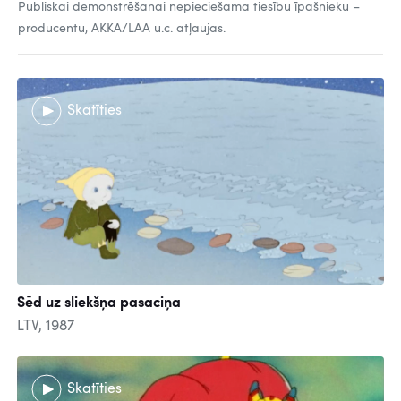
Publiskai demonstrēšanai nepieciešama tiesību īpašnieku –
producentu, AKKA/LAA u.c. atļaujas.
Skatīties
Sēd uz sliekšņa pasaciņa
LTV, 1987
Skatīties