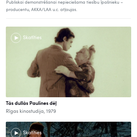
Publiskai demonstrēšanai nepieciešama tiesību īpašnieku –
producentu, AKKA/LAA u.c. atļaujas.
Skatīties
Tās dullās Paulīnes dēļ
Rīgas kinostudija, 1979
Skatīties