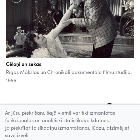
Cēloņi un sekas
Rīgas Mākslas un Chronikāli dokumentālo filmu studija,
1956
41
42
43
44
45
46
47
48
49
Ar Jūsu piekrišanu šajā vietnē var tikt izmantotas
funkcionālās un analītiski statistikās sīkdatnes.
Ja piekrītat šo sīkdatņu izmantošanai, lūdzu, atzīmējiet
Uz augšu
savu izvēli: