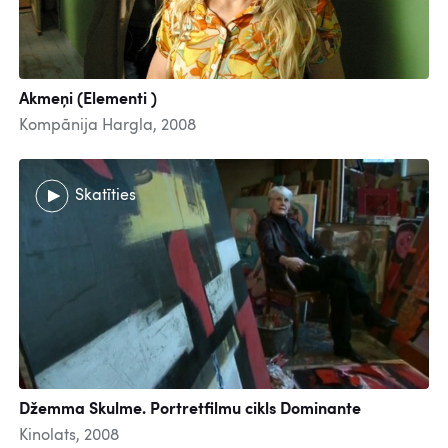
Akmeņi (Elementi )
Kompānija Hargla, 2008
Skatīties
Džemma Skulme. Portretfilmu cikls Dominante
Kinolats, 2008