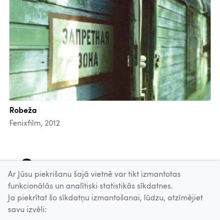
Robeža
Fenixfilm, 2012
1
2
3
4
5
6
7
8
Ar Jūsu piekrišanu šajā vietnē var tikt izmantotas
funkcionālās un analītiski statistikās sīkdatnes.
Ja piekrītat šo sīkdatņu izmantošanai, lūdzu, atzīmējiet
Uz augšu
savu izvēli: