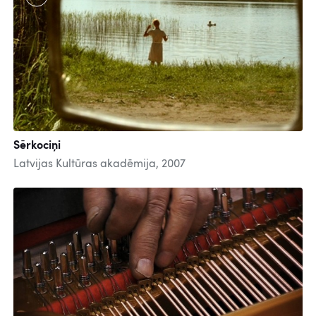
Sērkociņi
Latvijas Kultūras akadēmija, 2007