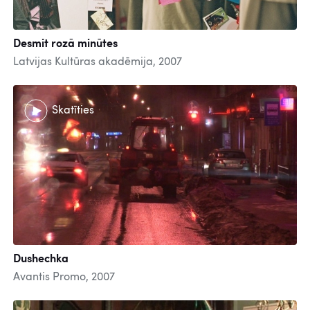
Desmit rozā minūtes
Latvijas Kultūras akadēmija, 2007
Skatīties
Dushechka
Avantis Promo, 2007