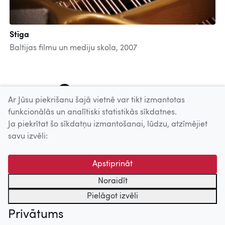
Stīga
Baltijas filmu un mediju skola, 2007
1
2
3
4
5
6
7
8
Ar Jūsu piekrišanu šajā vietnē var tikt izmantotas
funkcionālās un analītiski statistikās sīkdatnes.
Ja piekrītat šo sīkdatņu izmantošanai, lūdzu, atzīmējiet
Uz augšu
savu izvēli:
© 2026 Nacionālais Kino centrs, Kultūras informācijas sistēmu
Apstiprināt
centrs. Sadarbības partneris: Latvijas Valsts
kinofotofonodokumentu arhīvs.
Noraidīt
Pielāgot izvēli
Privātums