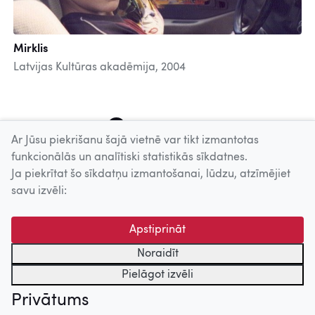
Mirklis
Latvijas Kultūras akadēmija, 2004
1
2
3
4
5
6
7
8
Ar Jūsu piekrišanu šajā vietnē var tikt izmantotas
funkcionālās un analītiski statistikās sīkdatnes.
Ja piekrītat šo sīkdatņu izmantošanai, lūdzu, atzīmējiet
Uz augšu
savu izvēli:
© 2026 Nacionālais Kino centrs, Kultūras informācijas sistēmu
Apstiprināt
centrs. Sadarbības partneris: Latvijas Valsts
kinofotofonodokumentu arhīvs.
Noraidīt
Pielāgot izvēli
Privātums