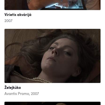
Vīrietis akvārijā
2007
Želejkūka
Avantis Promo, 2007