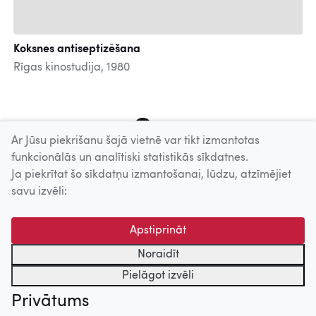
Koksnes antiseptizēšana
Rīgas kinostudija, 1980
8
9
10
11
12
13
14
15
16
Ar Jūsu piekrišanu šajā vietnē var tikt izmantotas
funkcionālās un analītiski statistikās sīkdatnes.
Ja piekrītat šo sīkdatņu izmantošanai, lūdzu, atzīmējiet
Uz augšu
savu izvēli:
© 2026 Nacionālais Kino centrs, Kultūras informācijas sistēmu
Apstiprināt
centrs. Sadarbības partneris: Latvijas Valsts
kinofotofonodokumentu arhīvs.
Noraidīt
Pielāgot izvēli
Privātums