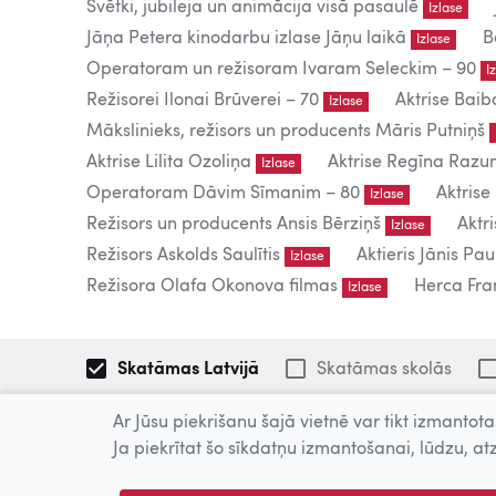
Svētki, jubileja un animācija visā pasaulē
Izlase
Jāņa Petera kinodarbu izlase Jāņu laikā
B
Izlase
Operatoram un režisoram Ivaram Seleckim – 90
I
Režisorei Ilonai Brūverei – 70
Aktrise Baib
Izlase
Mākslinieks, režisors un producents Māris Putniņš
Aktrise Lilita Ozoliņa
Aktrise Regīna Raz
Izlase
Operatoram Dāvim Sīmanim – 80
Aktrise
Izlase
Režisors un producents Ansis Bērziņš
Aktr
Izlase
Režisors Askolds Saulītis
Aktieris Jānis Pau
Izlase
Režisora Olafa Okonova filmas
Herca Fran
Izlase
Skatāmas Latvijā
Skatāmas skolās
Ar Jūsu piekrišanu šajā vietnē var tikt izmantotas
1 filma
Ja piekrītat šo sīkdatņu izmantošanai, lūdzu, atz
Tiešsaistē publicētās filmas paredzētas tikai individuālai 