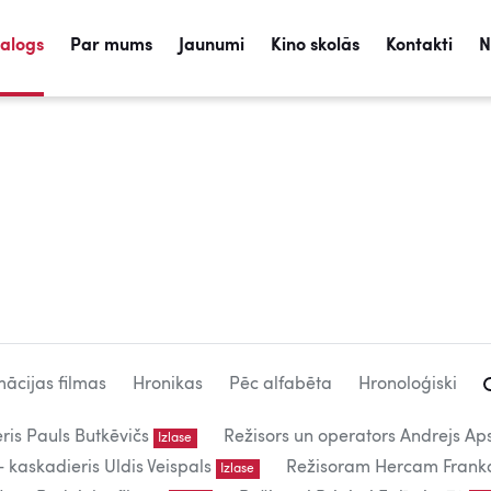
talogs
Par mums
Jaunumi
Kino skolās
Kontakti
N
ācijas filmas
Hronikas
Pēc alfabēta
Hronoloģiski
eris Pauls Butkēvičs
Režisors un operators Andrejs Aps
Izlase
kaskadieris Uldis Veispals
Režisoram Hercam Frank
Izlase