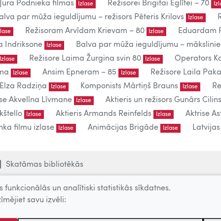
Jura Podnieka filmas
Režisorei Brigitai Eglītei – 70
Izlase
Iz
alva par mūža ieguldījumu – režisors Pēteris Krilovs
Izlase
Režisoram Arvīdam Krievam – 80
Eduardam P
zlase
Izlase
a Indriksone
Balva par mūža ieguldījumu – mākslin
Izlase
Režisore Laima Žurgina svin 80
Operators Ka
Izlase
Izlase
uma
Ansim Epneram – 85
Režisore Laila Paka
Izlase
Izlase
 Elza Radziņa
Komponists Mārtiņš Brauns
Re
Izlase
Izlase
ise Akvelīna Līvmane
Aktieris un režisors Gunārs Cilins
Izlase
kštello
Aktieris Armands Reinfelds
Aktrise As
Izlase
Izlase
ka filmu izlase
Animācijas Brigāde
Latvija
Izlase
Izlase
Skatāmas bibliotēkās
 funkcionālās un analītiski statistikās sīkdatnes.
īmējiet savu izvēli:
lietošanai.