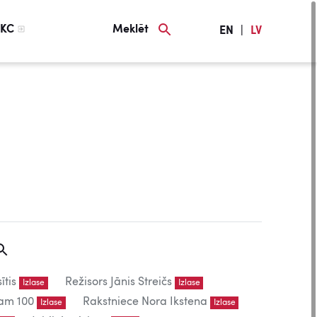
KC
Meklēt
EN
|
LV
ītis
Režisors Jānis Streičs
Izlase
Izlase
am 100
Rakstniece Nora Ikstena
Izlase
Izlase