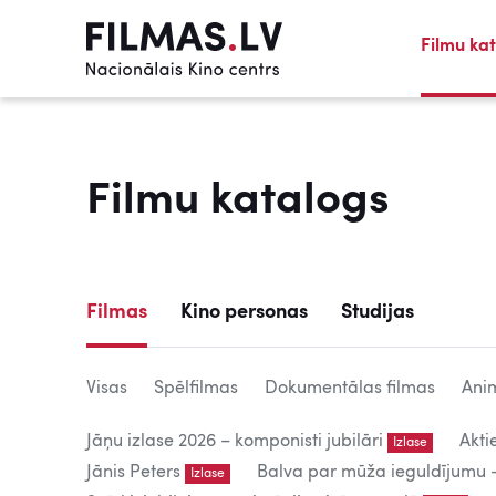
Filmu ka
Filmu katalogs
Filmas
Kino personas
Studijas
Visas
Spēlfilmas
Dokumentālas filmas
Anim
Jāņu izlase 2026 – komponisti jubilāri
Akti
Izlase
Jānis Peters
Balva par mūža ieguldījumu – 
Izlase