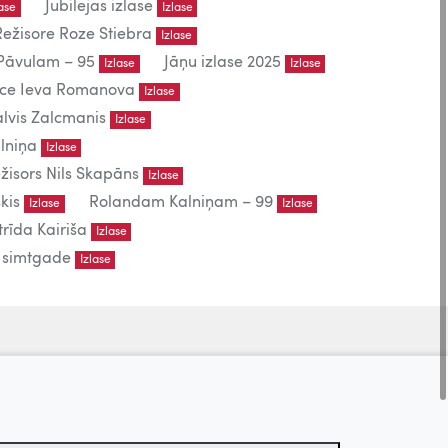
Jubilejas izlase
lase
Izlase
Režisore Roze Stiebra
Izlase
āvulam – 95
Jāņu izlase 2025
Izlase
Izlase
iece Ieva Romanova
Izlase
lvis Zalcmanis
Izlase
lniņa
Izlase
žisors Nils Skapāns
Izlase
kis
Rolandam Kalniņam – 99
Izlase
Izlase
trīda Kairiša
Izlase
s simtgade
Izlase