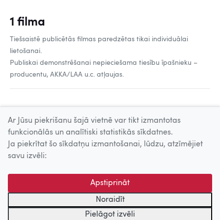
1 filma
Tiešsaistē publicētās filmas paredzētas tikai individuālai
lietošanai.
Publiskai demonstrēšanai nepieciešama tiesību īpašnieku –
producentu, AKKA/LAA u.c. atļaujas.
Ar Jūsu piekrišanu šajā vietnē var tikt izmantotas
funkcionālās un analītiski statistikās sīkdatnes.
Ja piekrītat šo sīkdatņu izmantošanai, lūdzu, atzīmējiet
Uz augšu
savu izvēli:
© 2026 Nacionālais Kino centrs, Kultūras informācijas sistēmu
Apstiprināt
centrs. Sadarbības partneris: Latvijas Valsts
kinofotofonodokumentu arhīvs.
Noraidīt
Pielāgot izvēli