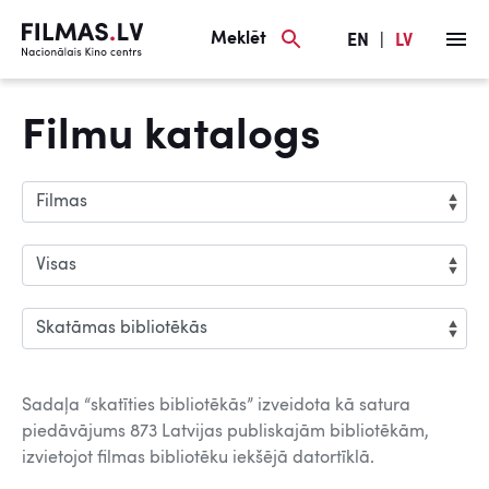
Meklēt
EN
|
LV
Filmu katalogs
Sadaļa “skatīties bibliotēkās” izveidota kā satura
piedāvājums 873 Latvijas publiskajām bibliotēkām,
izvietojot filmas bibliotēku iekšējā datortīklā.