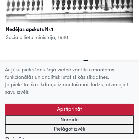
Nedēļas apskats Nr.1
Sociālo lietu ministrija, 1940
177
178
179
180
181
182
183
184
185
Ar Jūsu piekrišanu šajā vietnē var tikt izmantotas
funkcionālās un analītiski statistikās sīkdatnes.
Ja piekrītat šo sīkdatņu izmantošanai, lūdzu, atzīmējiet
Uz augšu
savu izvēli:
© 2026 Nacionālais Kino centrs, Kultūras informācijas sistēmu
Apstiprināt
centrs. Sadarbības partneris: Latvijas Valsts
kinofotofonodokumentu arhīvs.
Noraidīt
Pielāgot izvēli