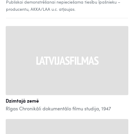
Publiskai demonstrēšanai nepieciešama tiesību īpašnieku –
producentu, AKKA/LAA u.c. atļaujas.
Dzimtajā zemē
Rīgas Chronikāli dokumentālo filmu studija, 1947