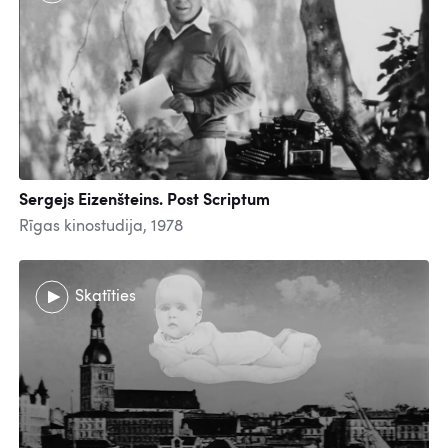
Sergejs Eizenšteins. Post Scriptum
Rīgas kinostudija, 1978
Skatīties