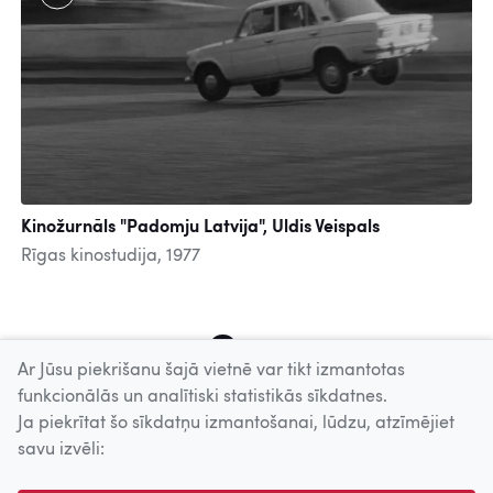
Kinožurnāls "Padomju Latvija", Uldis Veispals
Rīgas kinostudija, 1977
26
27
28
29
30
31
32
33
34
Ar Jūsu piekrišanu šajā vietnē var tikt izmantotas
funkcionālās un analītiski statistikās sīkdatnes.
Ja piekrītat šo sīkdatņu izmantošanai, lūdzu, atzīmējiet
Uz augšu
savu izvēli:
© 2026 Nacionālais Kino centrs, Kultūras informācijas sistēmu