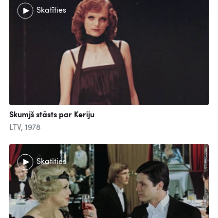
Skatīties
Skumjš stāsts par Keriju
LTV, 1978
Skatīties