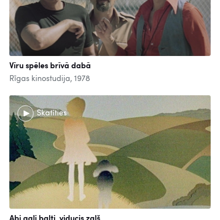
Vīru spēles brīvā dabā
Rīgas kinostudija, 1978
Skatīties
Abi gali balti, viducis zaļš