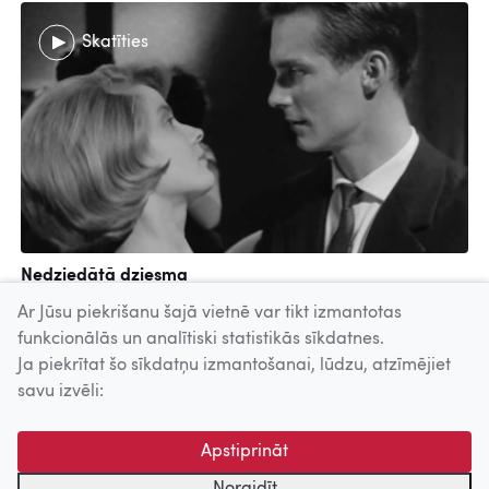
Skatīties
Nedziedātā dziesma
Telefilma-Rīga, 1963
Ar Jūsu piekrišanu šajā vietnē var tikt izmantotas
funkcionālās un analītiski statistikās sīkdatnes.
Ja piekrītat šo sīkdatņu izmantošanai, lūdzu, atzīmējiet
Uz augšu
savu izvēli:
© 2026 Nacionālais Kino centrs, Kultūras informācijas sistēmu
Apstiprināt
centrs. Sadarbības partneris: Latvijas Valsts
kinofotofonodokumentu arhīvs.