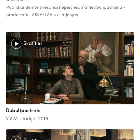
lietošanai.
Publiskai demonstrēšanai nepieciešama tiesību īpašnieku –
producentu, AKKA/LAA u.c. atļaujas.
Skatīties
Dubultportrets
V.V.M. studija, 2016