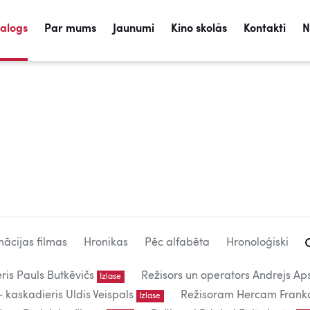
talogs
Par mums
Jaunumi
Kino skolās
Kontakti
N
ācijas filmas
Hronikas
Pēc alfabēta
Hronoloģiski
eris Pauls Butkēvičs
Režisors un operators Andrejs Aps
Izlase
kaskadieris Uldis Veispals
Režisoram Hercam Frank
Izlase