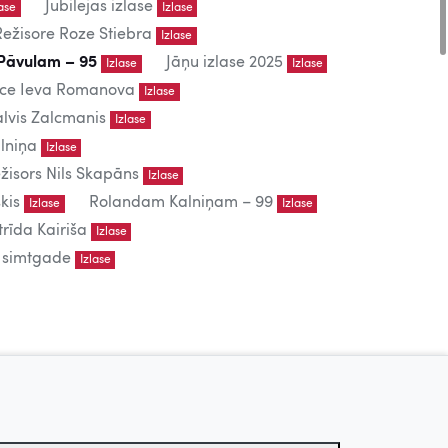
Jubilejas izlase
lase
Izlase
Režisore Roze Stiebra
Izlase
Pāvulam – 95
Jāņu izlase 2025
Izlase
Izlase
iece Ieva Romanova
Izlase
lvis Zalcmanis
Izlase
lniņa
Izlase
žisors Nils Skapāns
Izlase
kis
Rolandam Kalniņam – 99
Izlase
Izlase
trīda Kairiša
Izlase
s simtgade
Izlase