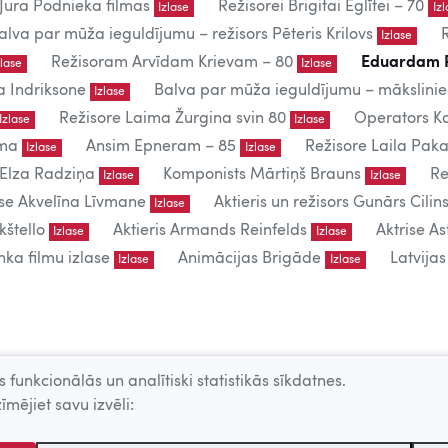
Jura Podnieka filmas
Režisorei Brigitai Eglītei – 70
Izlase
Iz
alva par mūža ieguldījumu – režisors Pēteris Krilovs
Izlase
Režisoram Arvīdam Krievam – 80
Eduardam 
zlase
Izlase
a Indriksone
Balva par mūža ieguldījumu – mākslin
Izlase
Režisore Laima Žurgina svin 80
Operators Ka
Izlase
Izlase
uma
Ansim Epneram – 85
Režisore Laila Paka
Izlase
Izlase
 Elza Radziņa
Komponists Mārtiņš Brauns
Re
Izlase
Izlase
ise Akvelīna Līvmane
Aktieris un režisors Gunārs Cilins
Izlase
kštello
Aktieris Armands Reinfelds
Aktrise As
Izlase
Izlase
ka filmu izlase
Animācijas Brigāde
Latvija
Izlase
Izlase
lietošanai.
 funkcionālās un analītiski statistikās sīkdatnes.
 – producentu, AKKA/LAA u.c. atļaujas.
īmējiet savu izvēli: