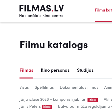
Filmu ka
Filmu katalogs
Filmas
Kino personas
Studijas
Visas
Spēlfilmas
Dokumentālas filmas
Anim
Jāņu izlase 2026 – komponisti jubilāri
Akti
Izlase
Jānis Peters
Balva par mūža ieguldījumu – 
Izlase