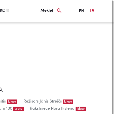
KC
Meklēt
EN
|
LV
ītis
Režisors Jānis Streičs
Izlase
Izlase
am 100
Rakstniece Nora Ikstena
Izlase
Izlase