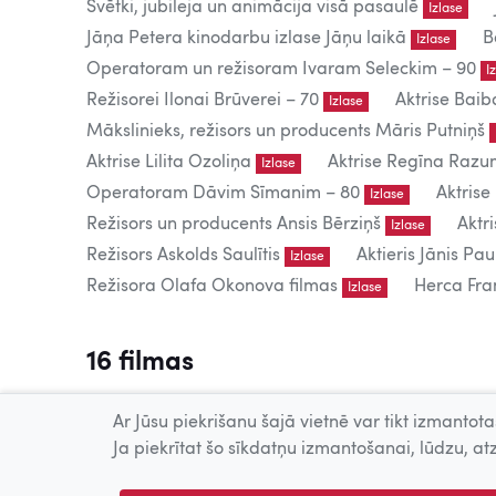
Svētki, jubileja un animācija visā pasaulē
Izlase
Jāņa Petera kinodarbu izlase Jāņu laikā
B
Izlase
Operatoram un režisoram Ivaram Seleckim – 90
I
Režisorei Ilonai Brūverei – 70
Aktrise Baib
Izlase
Mākslinieks, režisors un producents Māris Putniņš
Aktrise Lilita Ozoliņa
Aktrise Regīna Raz
Izlase
Operatoram Dāvim Sīmanim – 80
Aktrise
Izlase
Režisors un producents Ansis Bērziņš
Aktr
Izlase
Režisors Askolds Saulītis
Aktieris Jānis Pau
Izlase
Režisora Olafa Okonova filmas
Herca Fran
Izlase
16 filmas
Tiešsaistē publicētās filmas paredzētas tikai individuālai 
Ar Jūsu piekrišanu šajā vietnē var tikt izmantotas
Publiskai demonstrēšanai nepieciešama tiesību īpašnieku
Ja piekrītat šo sīkdatņu izmantošanai, lūdzu, atz