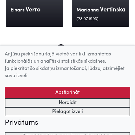
Verro
Vertinska
Einārs
Marianna
(28.07.1993)
274
275
276
277
278
279
280
281
282
Ar Jūsu piekrišanu šajā vietnē var tikt izmantotas
funkcionālās un analītiski statistikās sīkdatnes.
Ja piekrītat šo sīkdatņu izmantošanai, lūdzu, atzīmējiet
Uz augšu
savu izvēli:
© 2026 Nacionālais Kino centrs, Kultūras informācijas sistēmu
Apstiprināt
centrs. Sadarbības partneris: Latvijas Valsts
kinofotofonodokumentu arhīvs.
Noraidīt
Pielāgot izvēli
Privātums