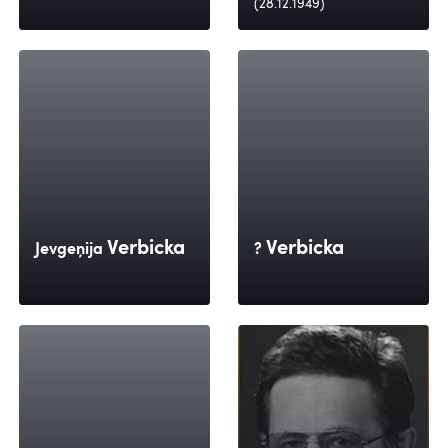
(28.12.1949)
Verbicka
Verbicka
Jevgeņija
?