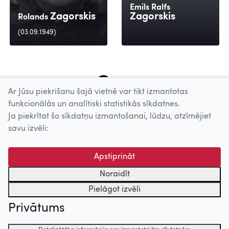
Emīls Ralfs
Zagorskis
Zagorskis
Rolands
(03.09.1949)
284
285
286
287
288
289
290
291
292
Ar Jūsu piekrišanu šajā vietnē var tikt izmantotas
funkcionālās un analītiski statistikās sīkdatnes.
Ja piekrītat šo sīkdatņu izmantošanai, lūdzu, atzīmējiet
Uz augšu
savu izvēli:
© 2026 Nacionālais Kino centrs, Kultūras informācijas sistēmu
Apstiprināt
centrs. Sadarbības partneris: Latvijas Valsts
kinofotofonodokumentu arhīvs.
Noraidīt
Pielāgot izvēli
Privātums