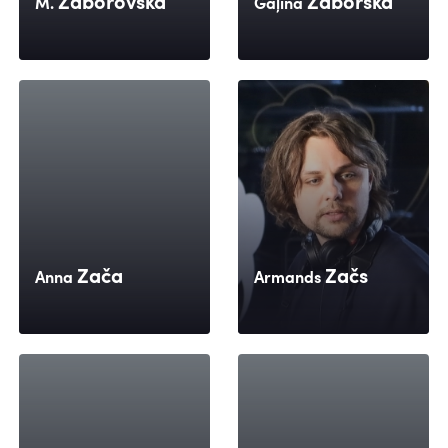
Zaborovska
Zaborska
M.
Gaļina
Zača
Začs
Anna
Armands