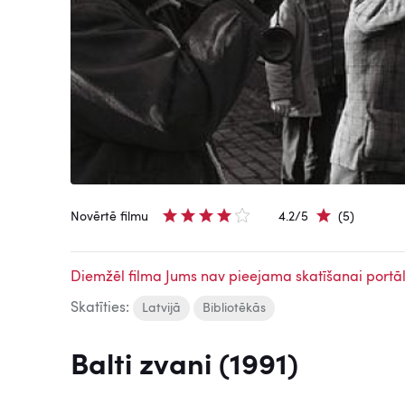
Novērtē filmu
4.2/5
(5)
Diemžēl filma Jums nav pieejama skatīšanai portāl
Skatīties:
Latvijā
Bibliotēkās
Balti zvani (1991)