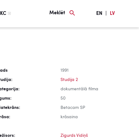
Meklēt
KC
EN
|
LV
ads
1991
tudija:
Studija 2
ategorija:
dokumentālā filma
lgums:
50
latekrāns:
Betacam SP
rāsa:
krāsaina
ežisors:
Zigurds Vidiņš