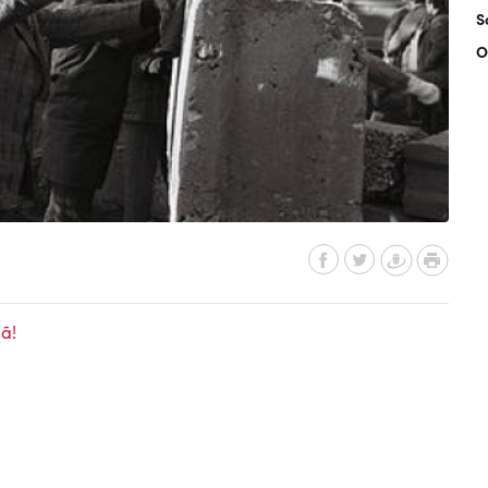
S
O
ā!