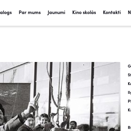
talogs
Par mums
Jaunumi
Kino skolās
Kontakti
N
G
S
K
I
P
K
R