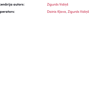
cenārija autors:
Zigurds Vidiņš
perators:
Dainis Kļava
,
Zigurds Vidiņš