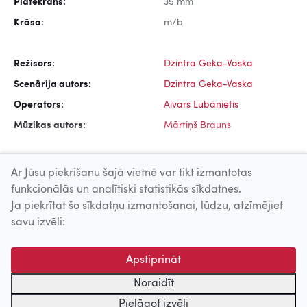
Platekrāns:
35 mm
Krāsa:
m/b
Režisors:
Dzintra Geka-Vaska
Scenārija autors:
Dzintra Geka-Vaska
Operators:
Aivars Lubānietis
Mūzikas autors:
Mārtiņš Brauns
Ar Jūsu piekrišanu šajā vietnē var tikt izmantotas
funkcionālās un analītiski statistikās sīkdatnes.
Ja piekrītat šo sīkdatņu izmantošanai, lūdzu, atzīmējiet
Uz augšu
savu izvēli:
© 2026 Nacionālais Kino centrs, Kultūras informācijas sistēmu
Apstiprināt
centrs. Sadarbības partneris: Latvijas Valsts
kinofotofonodokumentu arhīvs.
Noraidīt
Pielāgot izvēli