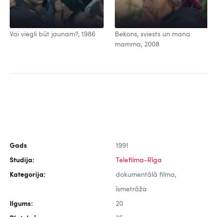
Vai viegli būt jaunam?, 1986
Bekons, sviests un mana
mamma, 2008
Gads
1991
Studija:
Telefilma-Rīga
Kategorija:
dokumentālā filma,
īsmetrāža
Ilgums:
20