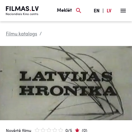
Meklēt
EN
|
LV
Filmu katalogs
Novērtē filmu
0/5
(0)