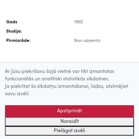
Gads
1992
Studija:
Pirmizrāde:
Nav uzņemts
Ar Jūsu piekrišanu šajā vietnē var tikt izmantotas
funkcionālās un analītiski statistikās sīkdatnes.
Ja piekrītat šo sīkdatņu izmantošanai, lūdzu, atzīmējiet
Uz augšu
savu izvēli:
© 2026 Nacionālais Kino centrs, Kultūras informācijas sistēmu
Apstiprināt
centrs. Sadarbības partneris: Latvijas Valsts
kinofotofonodokumentu arhīvs.
Noraidīt
Pielāgot izvēli