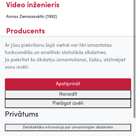
Video inženieris
Annas Ziemassvētki (1992)
Producents
Sapnis par pili. Hercogs Imants
Ar Jūsu piekrišanu šajā vietnē var tikt izmantotas
(2014)
funkcionālās un analītiski statistikās sīkdatnes.
Baltā pirts (2000)
Ja piekrītat šo sīkdatņu izmantošanai, lūdzu, atzīmējiet
savu izvēli:
Uz augšu
Apstiprināt
Noraidīt
© 2026 Nacionālais Kino centrs, Kultūras informācijas sistēmu
Pielāgot izvēli
centrs. Sadarbības partneris: Latvijas Valsts
kinofotofonodokumentu arhīvs.
Privātums
Detalizētāka informācija par izmantotajām sīkdatnēm