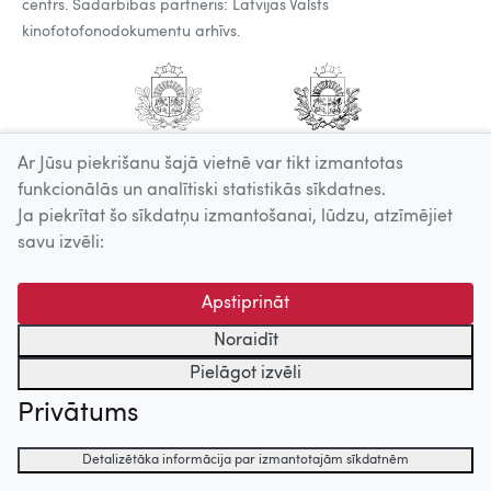
centrs. Sadarbības partneris: Latvijas Valsts
kinofotofonodokumentu arhīvs.
Ar Jūsu piekrišanu šajā vietnē var tikt izmantotas
funkcionālās un analītiski statistikās sīkdatnes.
Ja piekrītat šo sīkdatņu izmantošanai, lūdzu, atzīmējiet
savu izvēli:
Apstiprināt
Noraidīt
Pielāgot izvēli
Privātums
Detalizētāka informācija par izmantotajām sīkdatnēm