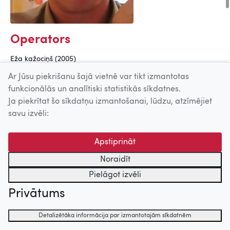
Operators
Eža kažociņš (2005)
Ar Jūsu piekrišanu šajā vietnē var tikt izmantotas
Mākslinieks [anim.]
funkcionālās un analītiski statistikās sīkdatnes.
Ja piekrītat šo sīkdatņu izmantošanai, lūdzu, atzīmējiet
Sasit spārnus! (2008)
savu izvēli:
Eža kažociņš (2005)
Montāžas režisors
Apstiprināt
Noraidīt
Sieviete (2002)
Pielāgot izvēli
Datorgrafiķis
Privātums
Ruksīša ceļojums (2017)
Detalizētāka informācija par izmantotajām sīkdatnēm
Tornis (2015)