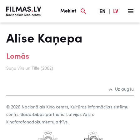
Meklēt
EN
|
LV
Alise Kaņepa
Lomās
Suņu vīrs un Tille (2002)
Uz augšu
© 2026 Nacionālais Kino centrs, Kultūras informācijas sistēmu
centrs. Sadarbības partneris: Latvijas Valsts
kinofotofonodokumentu arhīvs.