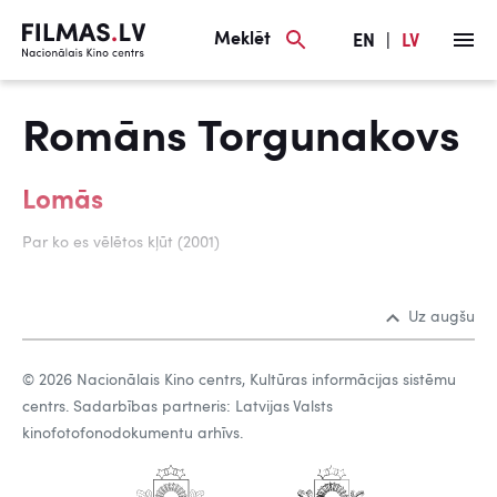
Meklēt
EN
|
LV
Romāns Torgunakovs
Lomās
Par ko es vēlētos kļūt (2001)
Uz augšu
© 2026 Nacionālais Kino centrs, Kultūras informācijas sistēmu
centrs. Sadarbības partneris: Latvijas Valsts
kinofotofonodokumentu arhīvs.