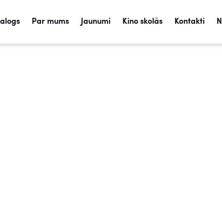
talogs
Par mums
Jaunumi
Kino skolās
Kontakti
N