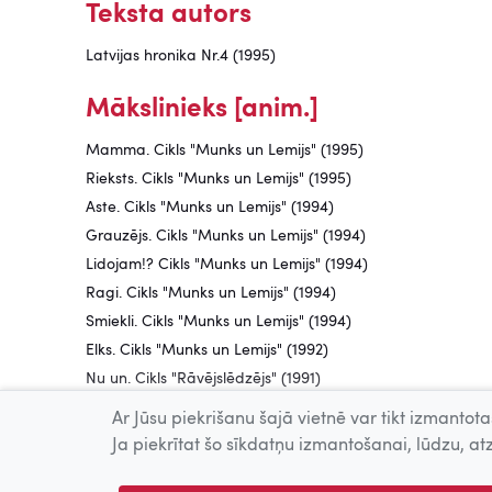
Teksta autors
Latvijas hronika Nr.4 (1995)
Mākslinieks [anim.]
Mamma. Cikls "Munks un Lemijs" (1995)
Rieksts. Cikls "Munks un Lemijs" (1995)
Aste. Cikls "Munks un Lemijs" (1994)
Grauzējs. Cikls "Munks un Lemijs" (1994)
Lidojam!? Cikls "Munks un Lemijs" (1994)
Ragi. Cikls "Munks un Lemijs" (1994)
Smiekli. Cikls "Munks un Lemijs" (1994)
Elks. Cikls "Munks un Lemijs" (1992)
Nu un. Cikls "Rāvējslēdzējs" (1991)
Ar Jūsu piekrišanu šajā vietnē var tikt izmantotas
Animators
Ja piekrītat šo sīkdatņu izmantošanai, lūdzu, atz
Dzīvais ūdens. Cikls "Munks un Lemijs" (2009)