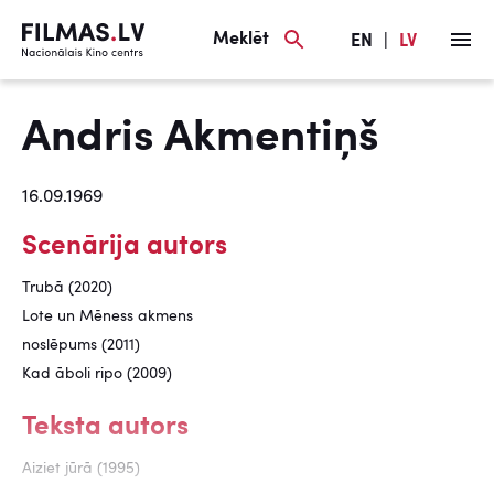
Meklēt
EN
|
LV
Andris Akmentiņš
16.09.1969
Scenārija autors
Trubā (2020)
Lote un Mēness akmens
noslēpums (2011)
Kad āboli ripo (2009)
Teksta autors
Aiziet jūrā (1995)