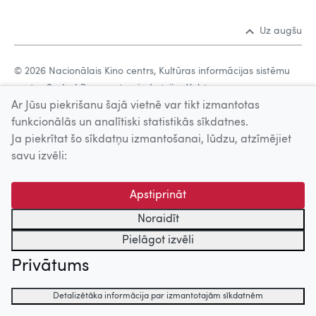
Uz augšu
© 2026 Nacionālais Kino centrs, Kultūras informācijas sistēmu
centrs. Sadarbības partneris: Latvijas Valsts
Ar Jūsu piekrišanu šajā vietnē var tikt izmantotas
kinofotofonodokumentu arhīvs.
funkcionālās un analītiski statistikās sīkdatnes.
Ja piekrītat šo sīkdatņu izmantošanai, lūdzu, atzīmējiet
savu izvēli:
Apstiprināt
Noraidīt
Pielāgot izvēli
Privātums
Detalizētāka informācija par izmantotajām sīkdatnēm