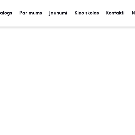
talogs
Par mums
Jaunumi
Kino skolās
Kontakti
N