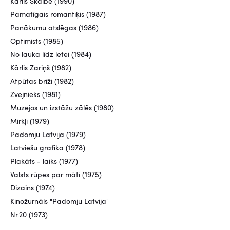
Kārlis Skalbe (1990)
Pamatīgais romantiķis (1987)
Panākumu atslēgas (1986)
Optimists (1985)
No lauka līdz letei (1984)
Kārlis Zariņš (1982)
Atpūtas brīži (1982)
Zvejnieks (1981)
Muzejos un izstāžu zālēs (1980)
Mirkļi (1979)
Padomju Latvija (1979)
Latviešu grafika (1978)
Plakāts - laiks (1977)
Valsts rūpes par māti (1975)
Dizains (1974)
Kinožurnāls "Padomju Latvija"
Nr.20 (1973)