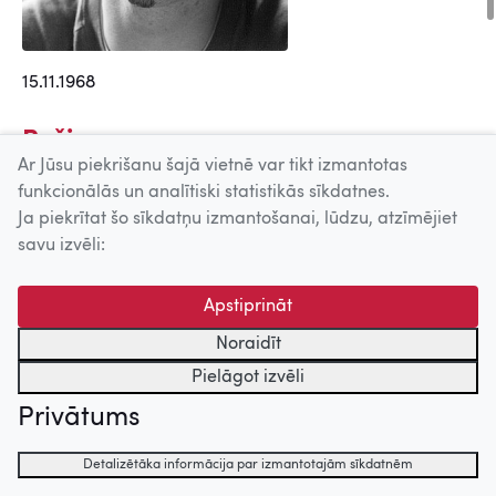
15.11.1968
Režisors
Ar Jūsu piekrišanu šajā vietnē var tikt izmantotas
Hoņka (2004)
funkcionālās un analītiski statistikās sīkdatnes.
Karaļi (2000)
Ja piekrītat šo sīkdatņu izmantošanai, lūdzu, atzīmējiet
Debesu sala (1997)
savu izvēli:
Latvijas hronika Nr.16 (1994)
Latvijas laiks (1993)
Apstiprināt
Leģenda ar ciltskoku (1992)
Noraidīt
Latvijas hronika Nr.15 (1991)
Pielāgot izvēli
Latvijas hronika Nr.38 (1991)
Privātums
Scenārija autors
Detalizētāka informācija par izmantotajām sīkdatnēm
Karaļi (2000)