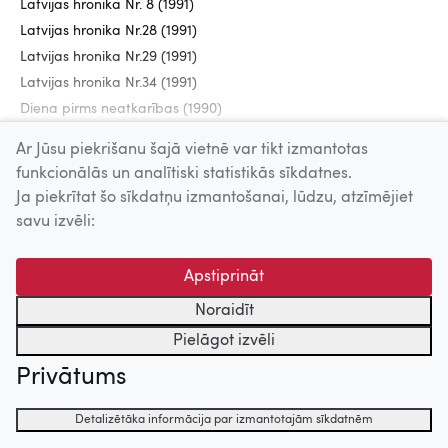
Latvijas hronika Nr. 8 (1991)
Latvijas hronika Nr.28 (1991)
Latvijas hronika Nr.29 (1991)
Latvijas hronika Nr.34 (1991)
Diena pirms neatkarības (1990)
Ar Jūsu piekrišanu šajā vietnē var tikt izmantotas
funkcionālās un analītiski statistikās sīkdatnes.
Uz augšu
Ja piekrītat šo sīkdatņu izmantošanai, lūdzu, atzīmējiet
savu izvēli:
© 2026 Nacionālais Kino centrs, Kultūras informācijas sistēmu
centrs. Sadarbības partneris: Latvijas Valsts
Apstiprināt
kinofotofonodokumentu arhīvs.
Noraidīt
Pielāgot izvēli
Privātums
Detalizētāka informācija par izmantotajām sīkdatnēm