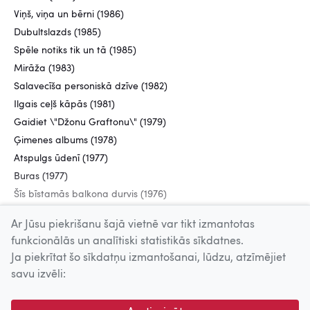
Viņš, viņa un bērni (1986)
Dubultslazds (1985)
Spēle notiks tik un tā (1985)
Mirāža (1983)
Salavecīša personiskā dzīve (1982)
Ilgais ceļš kāpās (1981)
Gaidiet \"Džonu Graftonu\" (1979)
Ģimenes albums (1978)
Atspulgs ūdenī (1977)
Buras (1977)
Šīs bīstamās balkona durvis (1976)
Pirmā vasara (1974)
Ar Jūsu piekrišanu šajā vietnē var tikt izmantotas
funkcionālās un analītiski statistikās sīkdatnes.
Ja piekrītat šo sīkdatņu izmantošanai, lūdzu, atzīmējiet
Uz augšu
savu izvēli:
© 2026 Nacionālais Kino centrs, Kultūras informācijas sistēmu