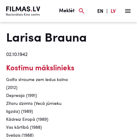
Meklēt
EN
|
LV
Larisa Brauna
02.10.1942
Kostīmu mākslinieks
Golfa straume zem ledus kalna
(2012)
Depresija (1991)
Zītaru dzimta (Vecā jūrnieku
ligzda) (1989)
Kādreiz Eiropā (1989)
Viss kārtībā (1988)
Svešais (1988)