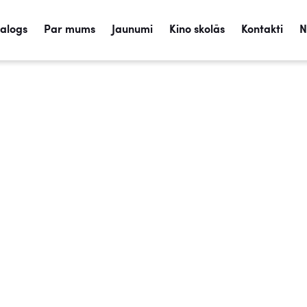
talogs
Par mums
Jaunumi
Kino skolās
Kontakti
N