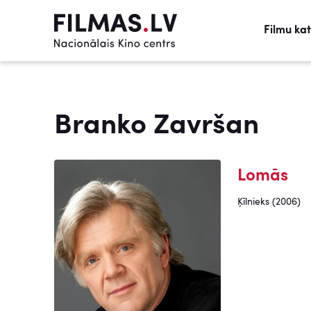
Filmu ka
Branko Završan
Lomās
Ķīlnieks (2006)