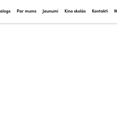
talogs
Par mums
Jaunumi
Kino skolās
Kontakti
N